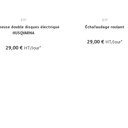
BTP
BTP
euse double disques électrique
Échafaudage roulant
HUSQVARNA
29,00
€
HT/Jour*
29,00
€
HT/Jour*