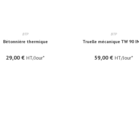
BTP
BTP
Bétonnière thermique
Truelle mécanique TW 90 I
29,00
€
59,00
€
HT/Jour*
HT/Jour*