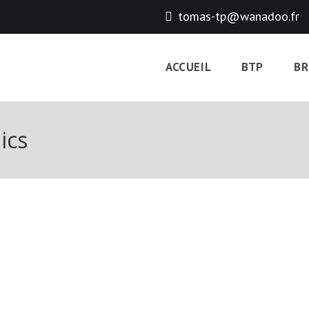
tomas-tp@wanadoo.fr
ACCUEIL
BTP
BR
ics