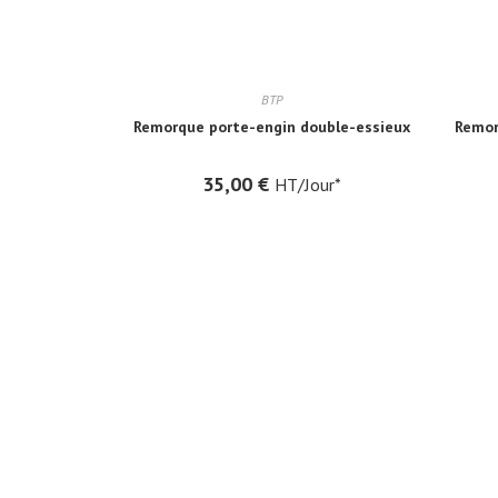
BTP
Remorque porte-engin double-essieux
Remor
35,00
€
HT/Jour*