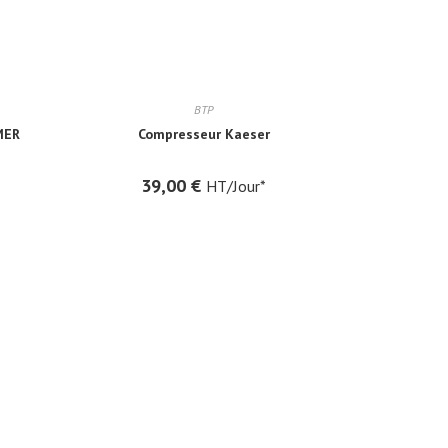
BTP
MER
Compresseur Kaeser
39,00
€
HT/Jour*