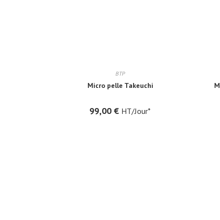
BTP
Micro pelle Takeuchi
M
99,00
€
HT/Jour*