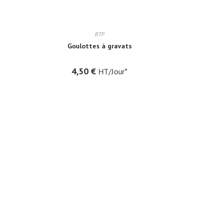
BTP
Goulottes à gravats
4,50
€
HT/Jour*