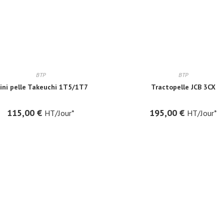
BTP
BTP
ini pelle Takeuchi 1T5/1T7
Tractopelle JCB 3CX
115,00
€
195,00
€
HT/Jour*
HT/Jour*