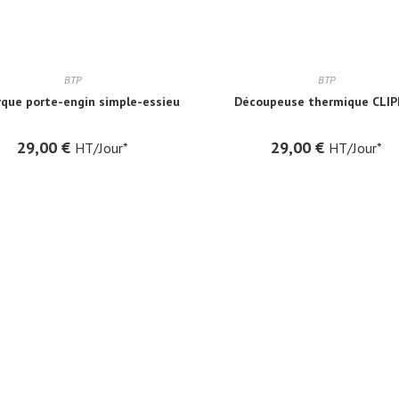
BTP
BTP
que porte-engin simple-essieu
Découpeuse thermique CLIP
29,00
€
29,00
€
HT/Jour*
HT/Jour*