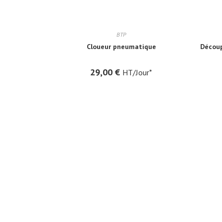
BTP
Cloueur pneumatique
Découp
29,00
€
HT/Jour*