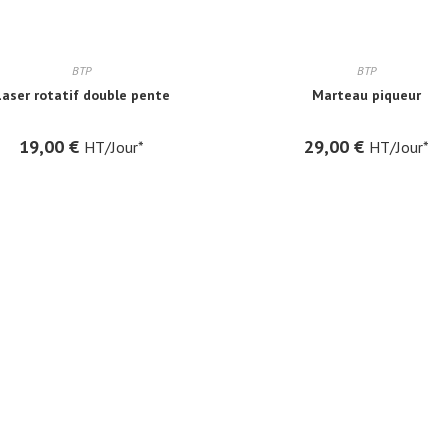
BTP
BTP
Laser rotatif double pente
Marteau piqueur
19,00
€
29,00
€
HT/Jour*
HT/Jour*