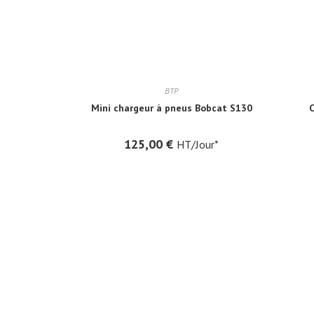
BTP
Mini chargeur à pneus Bobcat S130
C
125,00
€
HT/Jour*