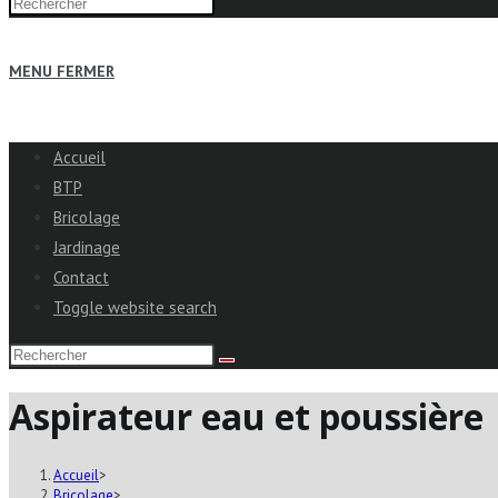
MENU
FERMER
Accueil
BTP
Bricolage
Jardinage
Contact
Toggle website search
Aspirateur eau et poussière
Accueil
>
Bricolage
>