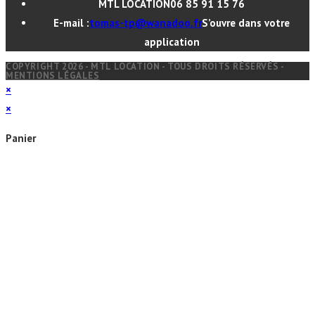
MTL LOCATION
06 85 91 15 76
E-mail :
tomas-tp@wanadoo.fr
S’ouvre dans votre
application
COPYRIGHT 2026 - MTL LOCATION - TOUS DROITS RÉSERVÉS -
MENTIONS LÉGALES
×
×
Panier