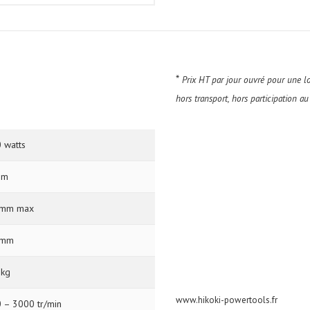
*
Prix HT par jour ouvré pour une lo
hors transport, hors participation 
 watts
mm
 mm max
 mm
 kg
www.hikoki-powertools.fr
 – 3000 tr/min