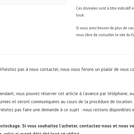
Ces données sont à titre indicati
loué.
Si vous avez besoin de plus de car
vous libre de consulter le site du 
 N’hésitez pas à nous contacter, nous nous ferons un plaisir de vous c
pendant, vous pouvez réserver cet article à l’avance par
téléphone
, o
ournies et seront communiquées au cours de la procédure de location.
’hésitez pas faire une demande à ce sujet : nous restons disponibles et
destockage. Si vous souhaitez l’acheter,
contactez-nous
et nous vou
 celui-ci ayant déjà été loué et utilisé.