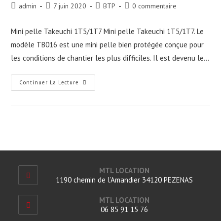
Auteur/autrice
Publication
Post
Commentaires
admin
7 juin 2020
BTP
0 commentaire
de
publiée :
category:
de
la
la
Mini pelle Takeuchi 1T5/1T7 Mini pelle Takeuchi 1T5/1T7. Le
publication :
publication :
modèle TB016 est une mini pelle bien protégée conçue pour
les conditions de chantier les plus difficiles. Il est devenu le…
Mini
Continuer La Lecture
Pelle
Takeuchi
1T5/1T7
MTL LOCATION
1190 chemin de l’Amandier 34120 PEZENAS
MTL LOCATION
06 85 91 15 76