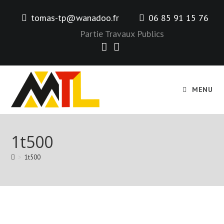
Skip
tomas-tp@wanadoo.fr
06 85 91 15 76
to
content
Partie Travaux Publics
MENU
1t500
>
1t500