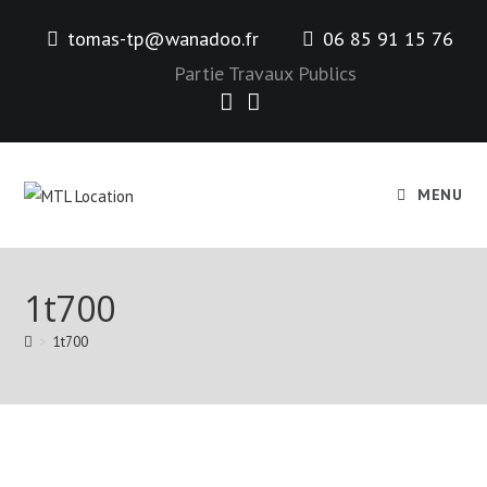
Skip
tomas-tp@wanadoo.fr
06 85 91 15 76
to
content
Partie Travaux Publics
MENU
1t700
>
1t700