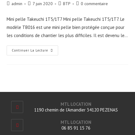
Auteur/autrice
Publication
Post
Commentaires
admin
7 juin 2020
BTP
0 commentaire
de
publiée :
category:
de
la
la
Mini pelle Takeuchi 1T5/1T7 Mini pelle Takeuchi 1T5/1T7. Le
publication :
publication :
modèle TB016 est une mini pelle bien protégée conçue pour
les conditions de chantier les plus difficiles. Il est devenu le…
Mini
Continuer La Lecture
Pelle
Takeuchi
1T5/1T7
MTL LOCATION
1190 chemin de l’Amandier 34120 PEZENAS
MTL LOCATION
06 85 91 15 76