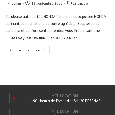
Auteur/autrice
Publication
Post
admin
18 septembre 2020
Jardinage
de
publiée :
category:
la
Tondeuse auto portée HONDA Tondeuse auto portée HONDA
publication :
donnant des conditions de tonte agréable. Souplesse de
conduite et confort sont au rendez-vous. Présentant une
finition soignée, ces machines sont conçues…
Tondeuse
Continuer La Lecture
Auto
Portée
MTL LOCATION
1190 chemin de l’Amandier 34120 PEZENAS
MTL LOCATION