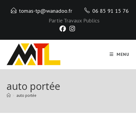
Skip
tomas-tp@wanadoo.fr
06 85 91 15 76
to
content
Partie Travaux Publics
MENU
auto portée
>
auto portée