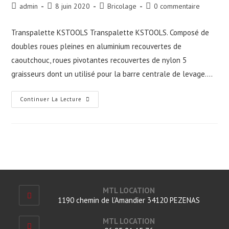
Auteur/autrice
Publication
Post
Commentaires
admin
8 juin 2020
Bricolage
0 commentaire
de
publiée :
category:
de
la
la
Transpalette KSTOOLS Transpalette KSTOOLS. Composé de
publication :
publication :
doubles roues pleines en aluminium recouvertes de
caoutchouc, roues pivotantes recouvertes de nylon 5
graisseurs dont un utilisé pour la barre centrale de levage.…
Transpalette
Continuer La Lecture
KSTOOLS
MTL LOCATION
1190 chemin de l’Amandier 34120 PEZENAS
MTL LOCATION