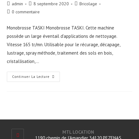
Auteur/autrice
Publication
Post
admin
8 septembre 2020
Bricolage
de
publiée :
category:
Commentaires
0 commentaire
la
de
publication :
la
Monobrosse TASKI Monobrosse TASKI. Cette machine
publication :
possède un large éventail d'applications de nettoyage.
Vitesse 165 tr/mn. Utilisable pour le récurage, décapage,
lustrage, spray méthode, traitement des sols en bois,
cristallisation,…
Monobrosse
Continuer La Lecture
MTL LOCATION
1190 chemin de l’Amandier 34120 PEZENAS