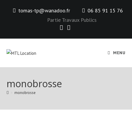
Skip
tomas-tp@wanadoo.fr
06 85 91 15 76
to
content
Partie Travaux Publics
MENU
monobrosse
>
monobrosse