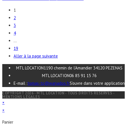
1
2
3
4
…
19
Aller à la page suivante
MTL LOCATION
1190 chemin de l’Amandier 34120 PEZENAS
MTL LOCATION
06 85 91 15 76
E-mail :
tomas-tp@wanadoo.fr
S’ouvre dans votre application
COPYRIGHT 2026 - MTL LOCATION - TOUS DROITS RÉSERVÉS -
MENTIONS LÉGALES
×
×
Panier