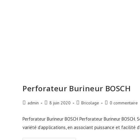
Perforateur Burineur BOSCH
Auteur/autrice
Publication
Post
Commentaires
admin
8 juin 2020
Bricolage
0 commentaire
de
publiée :
category:
de
la
la
Perforateur Burineur BOSCH Perforateur Burineur BOSCH. 
publication :
publication :
variété d’applications, en associant puissance et facilité