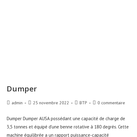
Dumper
Auteur/autrice
Publication
Post
Commentaires
admin
25 novembre 2022
BTP
0 commentaire
de
publiée :
category:
de
la
la
Dumper Dumper AUSA possédant une capacité de charge de
publication :
publication :
3,5 tonnes et équipé d'une benne rotative à 180 degrés. Cette
machine équilibrée a un rapport puissance-capacité