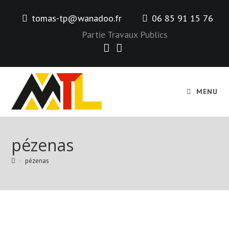
Skip
tomas-tp@wanadoo.fr
06 85 91 15 76
to
content
Partie Travaux Publics
MENU
pézenas
>
pézenas