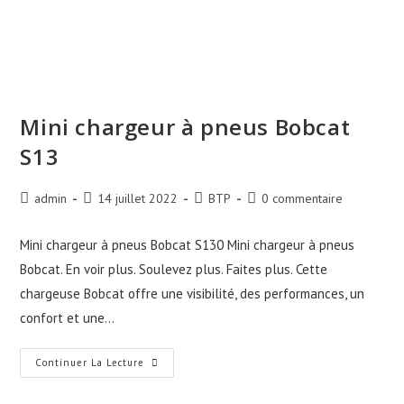
Mini chargeur à pneus Bobcat
S13
Auteur/autrice
Publication
Post
Commentaires
admin
14 juillet 2022
BTP
0 commentaire
de
publiée :
category:
de
la
la
Mini chargeur à pneus Bobcat S130 Mini chargeur à pneus
publication :
publication :
Bobcat. En voir plus. Soulevez plus. Faites plus. Cette
chargeuse Bobcat offre une visibilité, des performances, un
confort et une…
Mini
Continuer La Lecture
Chargeur
À
Pneus