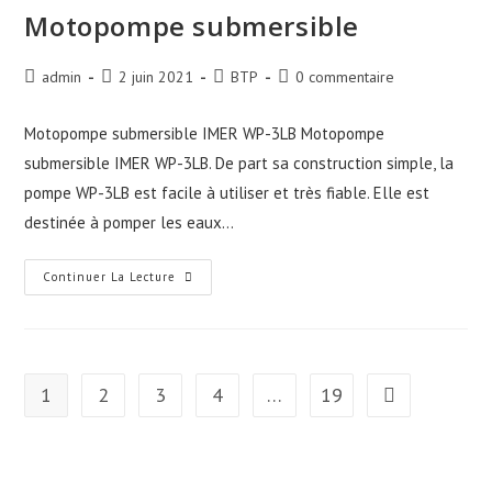
Motopompe submersible
Auteur/autrice
Publication
Post
Commentaires
admin
2 juin 2021
BTP
0 commentaire
de
publiée :
category:
de
la
la
Motopompe submersible IMER WP-3LB Motopompe
publication :
publication :
submersible IMER WP-3LB​. De part sa construction simple, la
pompe WP-3LB est facile à utiliser et très fiable. Elle est
destinée à pomper les eaux…
Motopompe
Continuer La Lecture
Submersible
1
2
3
4
…
19
Aller à la page 