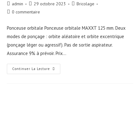
Auteur/autrice
Publication
Post
admin
29 octobre 2023
Bricolage
de
publiée :
category:
Commentaires
0 commentaire
la
de
publication :
la
Ponceuse orbitale Ponceuse orbitale MAXXT 125 mm. Deux
publication :
modes de ponçage : orbite aléatoire et orbite excentrique
(ponçage léger ou agressif). Pas de sortie aspirateur.
Assurance 9% à prévoir. Prix…
Ponceuse
Continuer La Lecture
Orbitale