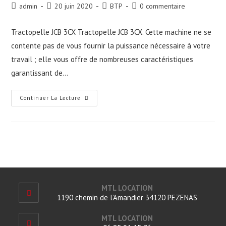
Auteur/autrice
Publication
Post
Commentaires
admin
20 juin 2020
BTP
0 commentaire
de
publiée :
category:
de
la
la
Tractopelle JCB 3CX Tractopelle JCB 3CX. Cette machine ne se
publication :
publication :
contente pas de vous fournir la puissance nécessaire à votre
travail ; elle vous offre de nombreuses caractéristiques
garantissant de…
Tractopelle
Continuer La Lecture
JCB
3CX
MTL LOCATION
1190 chemin de l’Amandier 34120 PEZENAS
MTL LOCATION