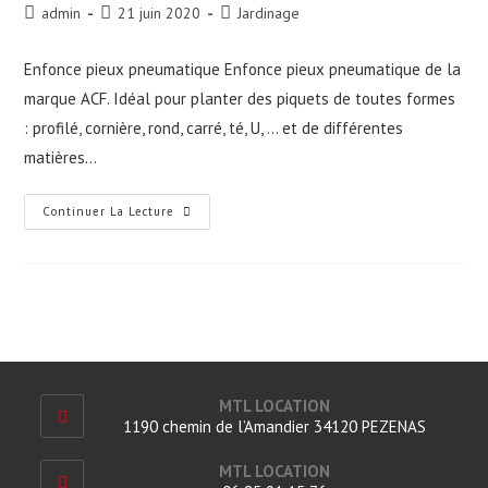
Auteur/autrice
Publication
Post
admin
21 juin 2020
Jardinage
de
publiée :
category:
la
Enfonce pieux pneumatique Enfonce pieux pneumatique de la
publication :
marque ACF. Idéal pour planter des piquets de toutes formes
: profilé, cornière, rond, carré, té, U, ... et de différentes
matières…
Enfonce
Continuer La Lecture
Pieux
Pneumatique
MTL LOCATION
1190 chemin de l’Amandier 34120 PEZENAS
MTL LOCATION