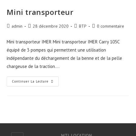
Mini transporteur
Auteur/autrice
Publication
Post
Commentaires
admin
28 décembre 2020
BTP
0 commentaire
de
publiée :
category:
de
la
la
Mini transporteur IMER Mini transporteur IMER Carry 105C
publication :
publication :
équipé de 3 pompes qui permettent une utilisation
indépendante du déchargement de la benne et de la pelle
chargeuse de la traction.…
Mini
Continuer La Lecture
Transporteur
MTL LOCATION